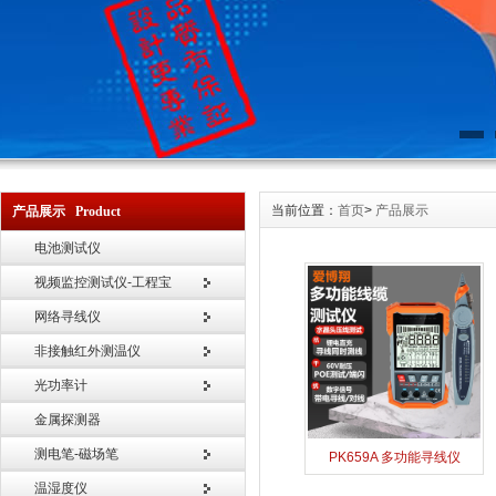
当前位置：
首页
>
产品展示
产品展示 Product
电池测试仪
视频监控测试仪-工程宝
网络寻线仪
非接触红外测温仪
光功率计
金属探测器
测电笔-磁场笔
PK659A 多功能寻线仪
温湿度仪