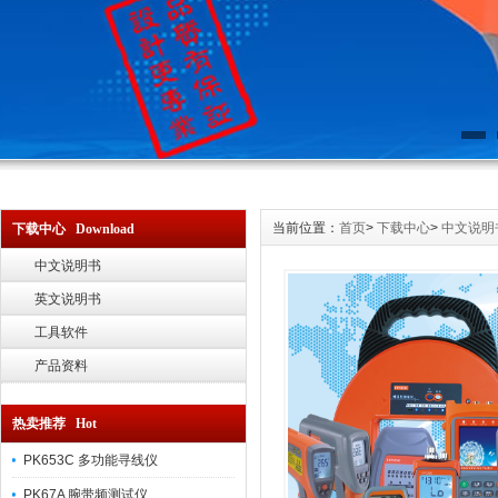
当前位置：
首页
>
下载中心
>
中文说明
下载中心 Download
中文说明书
英文说明书
工具软件
产品资料
热卖推荐 Hot
PK653C 多功能寻线仪
PK67A 腕带频测试仪